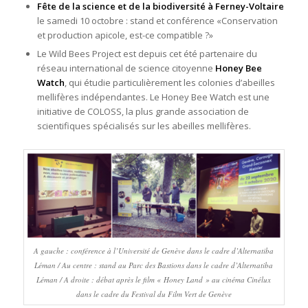
Fête de la science et de la biodiversité à Ferney-Voltaire
‪le samedi 10 octobre‬ : stand et conférence «Conservation
et production ­apicole, est-ce compatible ?»
Le Wild Bees Project est depuis cet été partenaire du
réseau international de science citoyenne
Honey Bee
Watch
, qui étudie particulièrement les colonies d’abeilles
mellifères indépendantes. Le Honey Bee Watch est une
initiative de COLOSS, la plus grande association de
scientifiques spécialisés sur les abeilles mellifères.
A gauche : conférence à l’Université de Genève dans le cadre d’Alternatiba
Léman / Au centre : stand au Parc des Bastions dans le cadre d’Alternatiba
Léman / A droite : débat après le film « Honey Land » au cinéma Cinélux
dans le cadre du Festival du Film Vert de Genève