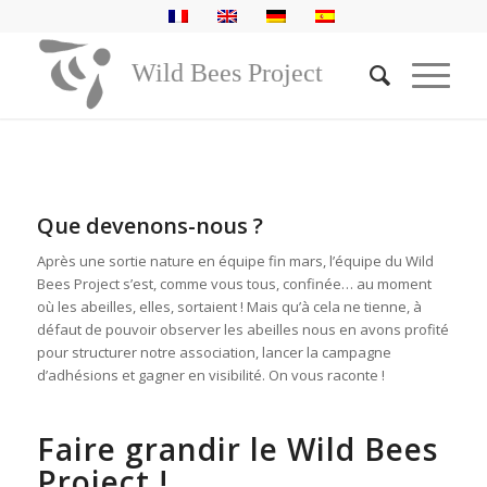
Octobre 2020 – Des nouvelles du Wild Bees Project
Vous êtes ici :
Accueil
/
News
/
Wild Bees Project
Octobre 2020 – Des nouvelles du Wild Bees Project
Que devenons-nous ?
Après une sortie nature en équipe fin mars, l’équipe du Wild
Bees Project s’est, comme vous tous, confinée… au moment
où les abeilles, elles, sortaient ! Mais qu’à cela ne tienne, à
défaut de pouvoir observer les abeilles nous en avons profité
pour structurer notre association, lancer la campagne
d’adhésions et gagner en visibilité. On vous raconte !
Faire grandir le Wild Bees
Project !