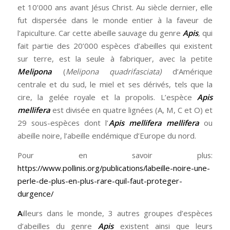
et 10’000 ans avant Jésus Christ. Au siècle dernier, elle
fut dispersée dans le monde entier à la faveur de
l’apiculture. Car cette abeille sauvage du genre
Apis
,
qui
fait partie des 20’000 espèces d’abeilles qui existent
sur terre, est la seule à fabriquer, avec la petite
Melipona
(
Melipona quadrifasciata)
d’Amérique
centrale et du sud, le miel et ses dérivés, tels que la
cire, la gelée royale et la propolis. L’espèce
Apis
mellifera
est divisée en quatre lignées (A, M, C et O) et
29 sous-espèces dont l’
Apis mellifera mellifera
ou
abeille noire, l’abeille endémique d’Europe du nord.
Pour en savoir plus:
https://www.pollinis.org/publications/labeille-noire-une-
perle-de-plus-en-plus-rare-quil-faut-proteger-
durgence/
A
illeurs dans le monde, 3 autres groupes d’espèces
d’abeilles du genre
Apis
existent ainsi que leurs