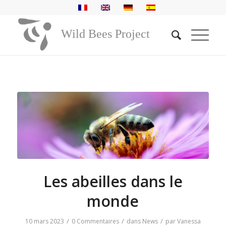
Blog - A la une
Vous êtes ici :
Accueil
/
News
/
Les abeilles dans le monde
Wild Bees Project
Les abeilles dans le
monde
/
/
/
10 mars 2023
0 Commentaires
dans
News
par
Vanessa